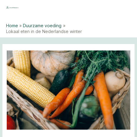
Ga
naar
MAI
de
ME
Home
Duurzame voeding
inhoud
Lokaal eten in de Nederlandse winter