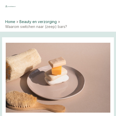
Ga
naar
MAI
de
ME
Home
Beauty en verzorging
inhoud
Waarom switchen naar (zeep) bars?