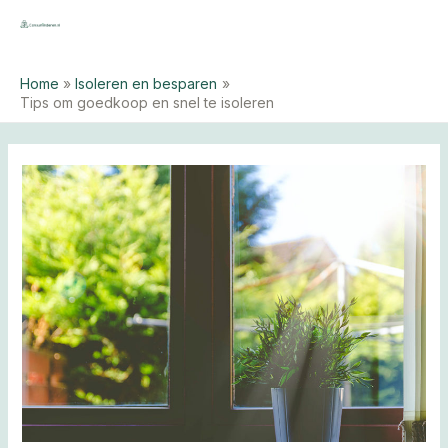
Ga
naar
MAI
de
ME
Home
Isoleren en besparen
inhoud
Tips om goedkoop en snel te isoleren